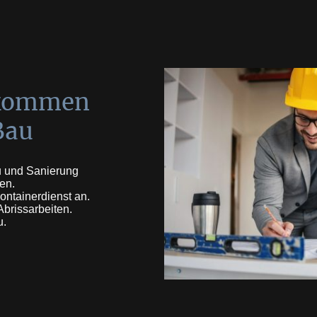
lkommen
Bau
au und Sanierung
en.
ntainerdienst an.
brissarbeiten.
u.