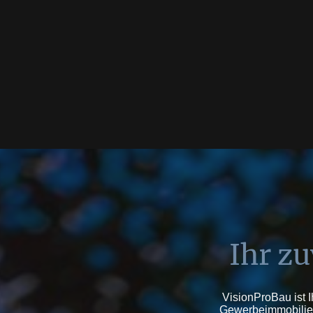
Ihr z
VisionProBau ist 
Gewerbeimmobilie,